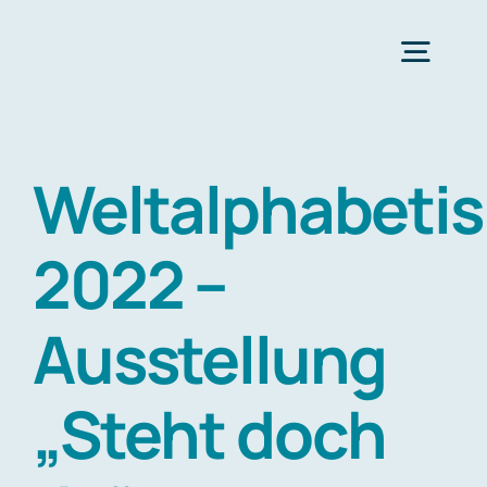
Zum
Inhalt
Togg
springen
Navig
H
Weltalphabetis
Bü
2022 –
Hint
Ausstellung
Ko
„Steht doch
Bündnispar